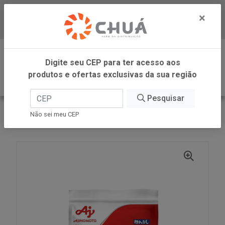
×
Baixe já nosso APP
0
Digite seu CEP para ter acesso aos
produtos e ofertas exclusivas da sua região
Pesquisar
VOLTAR
INÍCIO
AJINOMOTO FOOD SERVICE
Não sei meu CEP
HONDASHI 500G AJINOMOTO