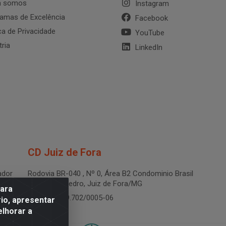
 somos
Instagram
amas de Excelência
Facebook
ica de Privacidade
YouTube
tria
LinkedIn
CD Juiz de Fora
dor
Rodovia BR-040 , Nº 0, Área B2 Condominio Brasil
LOG - São Pedro, Juiz de Fora/MG
para
CNPJ 19.199.702/0005-06
io, apresentar
elhorar a