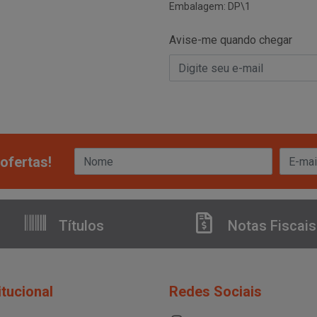
Embalagem: DP\1
Avise-me quando chegar
ofertas!
Títulos
Notas Fiscais
itucional
Redes Sociais