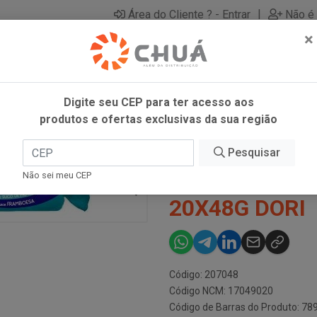
|
Área do Cliente ? - Entrar
Não é 
×
Digite seu CEP para ter acesso aos
produtos e ofertas exclusivas da sua região
FRAMBO 20X48G DORI
Pesquisar
JUBES SNACK
Não sei meu CEP
20X48G DORI
Código: 207048
Código NCM: 17049020
Código de Barras do Produto: 7