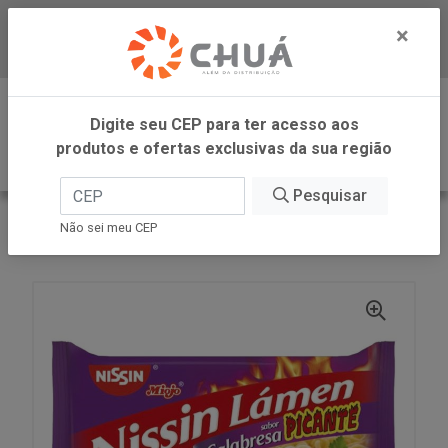
×
Baixe já nosso APP
0
Digite seu CEP para ter acesso aos
produtos e ofertas exclusivas da sua região
Pesquisar
VOLTAR
INÍCIO
NISSIN
Não sei meu CEP
LAMEN CALABRESA PICANTE 85G NISSIN