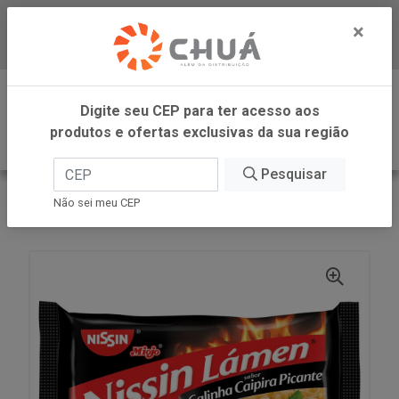
×
Baixe já nosso APP
0
Digite seu CEP para ter acesso aos
produtos e ofertas exclusivas da sua região
Pesquisar
VOLTAR
INÍCIO
NISSIN
Não sei meu CEP
LAMEN NISSIN GAL CAI PIC 85G