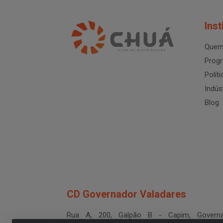
Inst
Quem
Progr
Polít
Indús
Blog
CD Governador Valadares
Rua A, 200, Galpão B - Capim, Governa