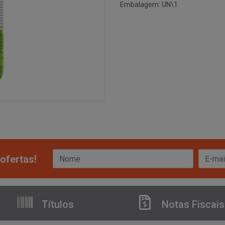
Embalagem: UN\1
ofertas!
Títulos
Notas Fiscais