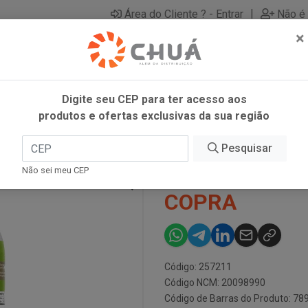
|
Área do Cliente ? - Entrar
Não é 
×
Digite seu CEP para ter acesso aos
produtos e ofertas exclusivas da sua região
EBER 900ML COPRA
Pesquisar
LEITE COCO 
Não sei meu CEP
COPRA
Código: 257211
Código NCM: 20098990
Código de Barras do Produto: 7