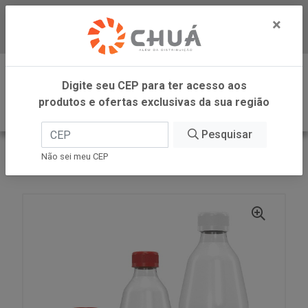
×
Baixe já nosso APP
0
Digite seu CEP para ter acesso aos
produtos e ofertas exclusivas da sua região
Pesquisar
VOLTAR
INÍCIO
COPRA ALIMENTOS
Não sei meu CEP
LEITE COCO TRAD PET 500ML COPRA