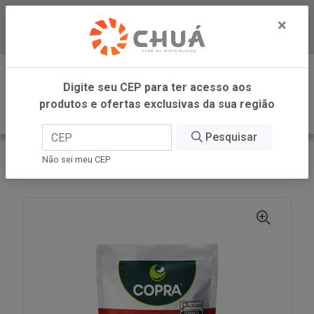
×
Baixe já nosso APP
0
Digite seu CEP para ter acesso aos
produtos e ofertas exclusivas da sua região
Pesquisar
VOLTAR
INÍCIO
COPRA ALIMENTOS
Não sei meu CEP
LEITE COCO TRAD SACHE 200ML COPRA