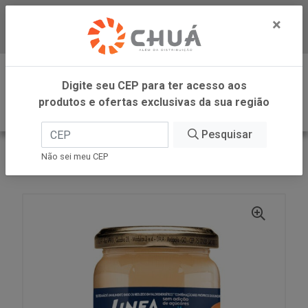
×
Baixe já nosso APP
0
Digite seu CEP para ter acesso aos
produtos e ofertas exclusivas da sua região
Pesquisar
VOLTAR
INÍCIO
LINEA ALIMENTOS
Não sei meu CEP
LEITE CONDENSADO LINEA 210G LINEA