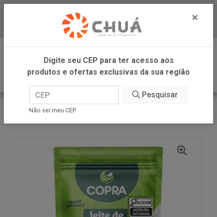
×
Baixe já nosso APP
0
Digite seu CEP para ter acesso aos
produtos e ofertas exclusivas da sua região
Pesquisar
VOLTAR
INÍCIO
COPRA ALIMENTOS
Não sei meu CEP
LEITE DE COCO EM PO 100 G COPRA