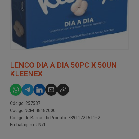
LENCO DIA A DIA 50PC X 50UN
KLEENEX
Código: 257537
Código NCM: 48182000
Código de Barras do Produto: 7891172161162
Embalagem: UN\1