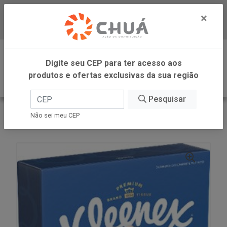
×
Baixe já nosso APP
0
Digite seu CEP para ter acesso aos
produtos e ofertas exclusivas da sua região
Pesquisar
VOLTAR
INÍCIO
SUZANO - NEVE
Não sei meu CEP
LENCO DIA A DIA 50PC X 50UN KLEENEX