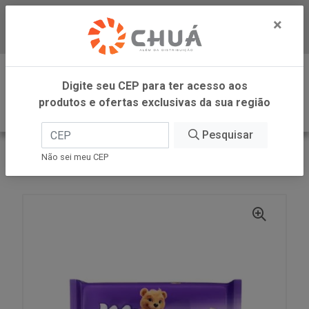
×
Baixe já nosso APP
0
Digite seu CEP para ter acesso aos
produtos e ofertas exclusivas da sua região
Pesquisar
VOLTAR
INÍCIO
SUZANO PAPEL E CELULOSE
Não sei meu CEP
LENCO UMEDECIDO 40LENCOS X24UN MIMMO