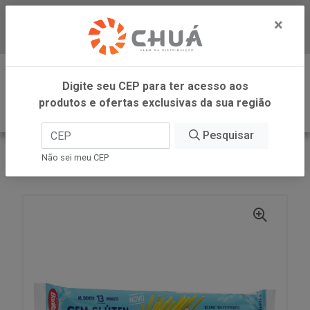
×
Baixe já nosso APP
0
Digite seu CEP para ter acesso aos
produtos e ofertas exclusivas da sua região
Pesquisar
VOLTAR
INÍCIO
BARILLA
Não sei meu CEP
LINGUINE SEM GLUTEN 500G BARILLA