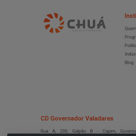
Inst
Quem
Progr
Polít
Indús
Blog
CD Governador Valadares
Rua A, 200, Galpão B - Capim, Governa