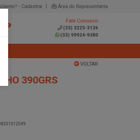
|
cliente? - Cadastrar
Área do Representante
Fale Conosco
0
(33) 3225-3126
(33) 99924-9380
VOLTAR
ILHO 390GRS
898331012549