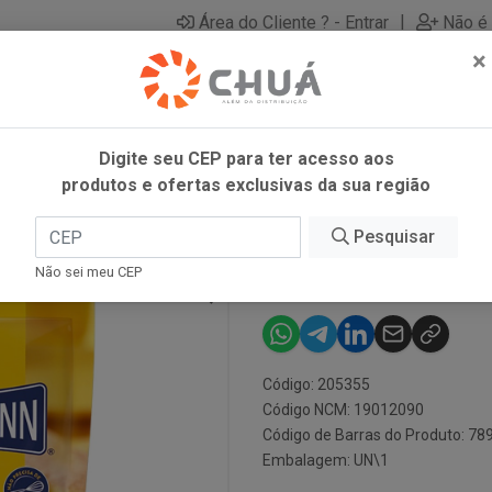
|
Área do Cliente ? - Entrar
Não é 
×
Digite seu CEP para ter acesso aos
produtos e ofertas exclusivas da sua região
Pesquisar
M. P/ BOLO M
Não sei meu CEP
Código: 205355
Código NCM: 19012090
Código de Barras do Produto: 7
Embalagem: UN\1