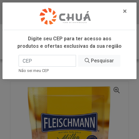
×
Baixe já nosso APP
0
Digite seu CEP para ter acesso aos
produtos e ofertas exclusivas da sua região
Pesquisar
VOLTAR
INÍCIO
M. P/ BOLO MILHO 390GRS
Não sei meu CEP