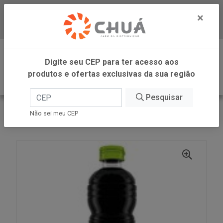
×
Baixe já nosso APP
0
Digite seu CEP para ter acesso aos
produtos e ofertas exclusivas da sua região
Pesquisar
VOLTAR
INÍCIO
AJINOMOTO
Não sei meu CEP
M SHOYU SUAVE SATIS 500ML1003