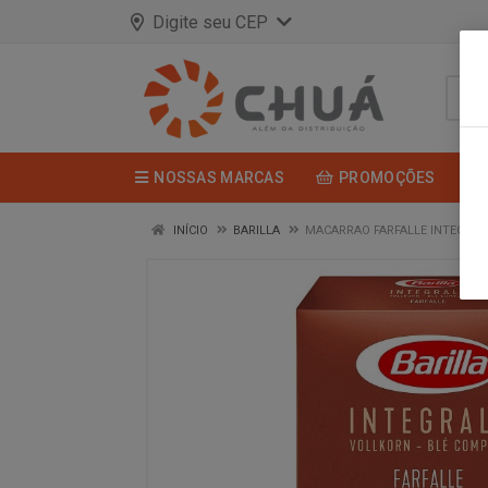
Digite seu CEP
NOSSAS MARCAS
PROMOÇÕES
INÍCIO
BARILLA
MACARRAO FARFALLE INTEG 500