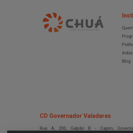
Inst
Quem
Progr
Polít
Indús
Blog
CD Governador Valadares
Rua A, 200, Galpão B - Capim, Governa