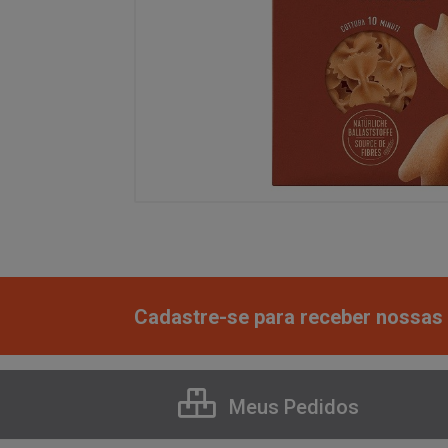
Cadastre-se para receber nossas 
Meus Pedidos