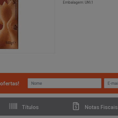
Embalagem: UN\1
ofertas!
Títulos
Notas Fiscais