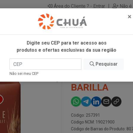
|
Área do Cliente ? - Entrar
Não é 
×
Digite seu CEP para ter acesso aos
produtos e ofertas exclusivas da sua região
G BARILLA
Pesquisar
MACARRAO FA
Não sei meu CEP
BARILLA
Código: 257391
Código NCM: 19021900
Código de Barras do Produto: 8