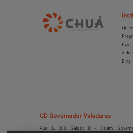
Inst
Quem
Progr
Polít
Indús
Blog
CD Governador Valadares
Rua A, 200, Galpão B - Capim, Governa