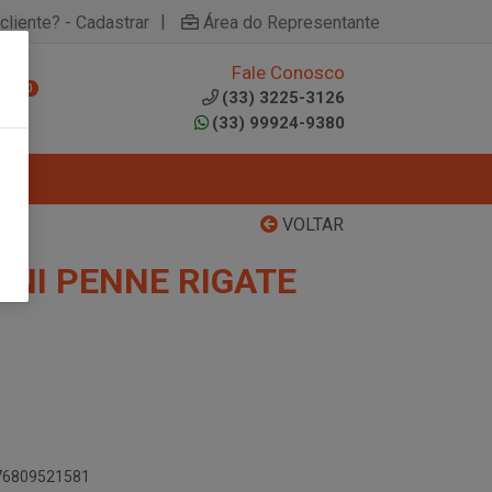
|
cliente? - Cadastrar
Área do Representante
Fale Conosco
0
(33) 3225-3126
(33) 99924-9380
VOLTAR
NI PENNE RIGATE
076809521581