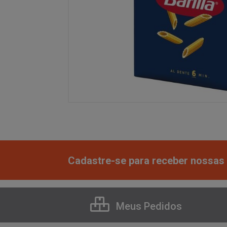
Cadastre-se para receber nossas 
Meus Pedidos