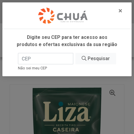
×
Baixe já nosso APP
0
Digite seu CEP para ter acesso aos
produtos e ofertas exclusivas da sua região
Pesquisar
VOLTAR
INÍCIO
CARGILL VAREJO
Não sei meu CEP
MAIONESE CASEIRA TRADICI SACHE 400G LIZA