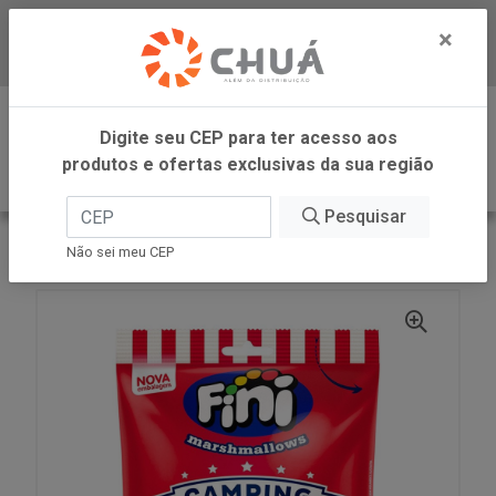
×
Baixe já nosso APP
0
Digite seu CEP para ter acesso aos
produtos e ofertas exclusivas da sua região
Pesquisar
VOLTAR
INÍCIO
FINI
MARSH CAMPING 80G FINI
Não sei meu CEP