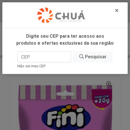
×
Baixe já nosso APP
0
Digite seu CEP para ter acesso aos
produtos e ofertas exclusivas da sua região
Pesquisar
VOLTAR
INÍCIO
FINI
MARSH CORACAO 80G FINI
Não sei meu CEP