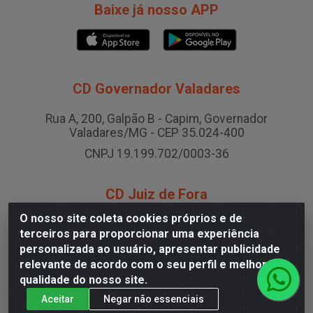
Baixe já nosso APP
CD Governador Valadares
Rua A, 200, Galpão B - Capim, Governador
Valadares/MG - CEP 35.024-400
CNPJ 19.199.702/0003-36
CD Juiz de Fora
O nosso site coleta cookies próprios e de
Rodovia BR-040 , Nº 0, Área B2 Condominio Brasil
terceiros para proporcionar uma experiência
LOG - São Pedro, Juiz de Fora/MG
personalizada ao usuário, apresentar publicidade
CNPJ 19.199.702/0005-06
relevante de acordo com o seu perfil e melhorar a
qualidade do nosso site.
Aceitar
Negar não essenciais