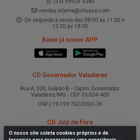
(33) 99924-9380
vendas.interna@chuasa.com
De segunda a sexta das 08:00 às 11:30 e
13:30 às 18:00
Baixe já nosso APP
CD Governador Valadares
Rua A, 200, Galpão B - Capim, Governador
Valadares/MG - CEP 35.024-400
CNPJ 19.199.702/0003-36
CD Juiz de Fora
O nosso site coleta cookies próprios e de
Rodovia BR-040 , Nº 0, Área B2 Condominio Brasil
terceiros para proporcionar uma experiência