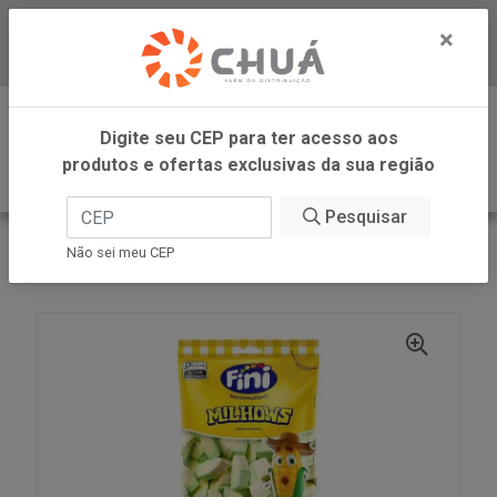
×
Baixe já nosso APP
0
Digite seu CEP para ter acesso aos
produtos e ofertas exclusivas da sua região
Pesquisar
VOLTAR
INÍCIO
FINI
Não sei meu CEP
MARSH MILHOWS PAMON 80G FINI