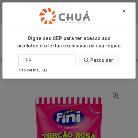
×
Baixe já nosso APP
0
Digite seu CEP para ter acesso aos
produtos e ofertas exclusivas da sua região
Pesquisar
VOLTAR
INÍCIO
FINI
Não sei meu CEP
MARSH RECH TORCAO ROSA 200G FINI