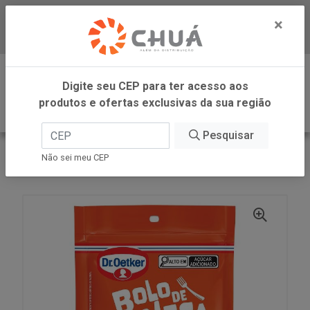
×
Baixe já nosso APP
0
Digite seu CEP para ter acesso aos
produtos e ofertas exclusivas da sua região
Pesquisar
VOLTAR
INÍCIO
DR OETKER BRASIL
Não sei meu CEP
MIST BOLO CANECA CHOC 70G DR OETKER