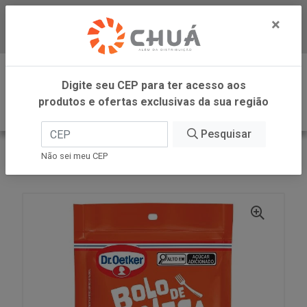
×
Baixe já nosso APP
0
Digite seu CEP para ter acesso aos
produtos e ofertas exclusivas da sua região
Pesquisar
VOLTAR
INÍCIO
DR OETKER BRASIL
Não sei meu CEP
MIST BOLO CANECA CHOC 70G DR OETKER