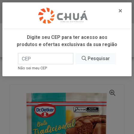
×
Baixe já nosso APP
0
Digite seu CEP para ter acesso aos
produtos e ofertas exclusivas da sua região
Pesquisar
VOLTAR
INÍCIO
DR OETKER BRASIL
Não sei meu CEP
MIST BOLO CHOC 400G DR OETKER