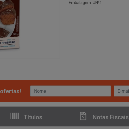
Embalagem: UN\1
ofertas!
Títulos
Notas Fiscais