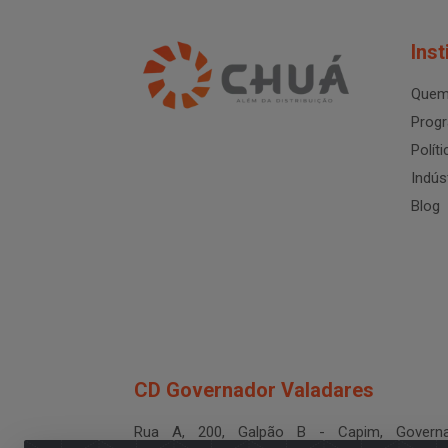
Inst
Quem
Progr
Polít
Indús
Blog
CD Governador Valadares
Rua A, 200, Galpão B - Capim, Governa