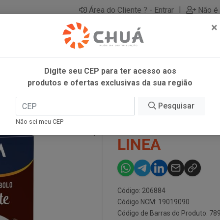
|
Área do Cliente ? - Entrar
Não é 
×
Digite seu CEP para ter acesso aos
produtos e ofertas exclusivas da sua região
E 300G LINEA
Pesquisar
MIST BOLO C
Não sei meu CEP
LINEA
Código: 206884
Código NCM: 19019090
Código de Barras do Produto: 7