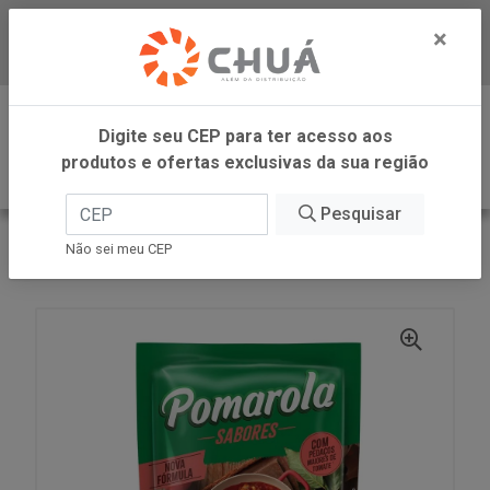
×
Baixe já nosso APP
0
Digite seu CEP para ter acesso aos
produtos e ofertas exclusivas da sua região
Pesquisar
VOLTAR
INÍCIO
CARGILL VAREJO
Não sei meu CEP
MOLHO TOMATE BOLONHESA SC 300G POMAROLA