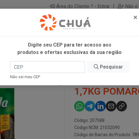
|
Área do Cliente ? - Entrar
Não é 
×
Digite seu CEP para ter acesso aos
produtos e ofertas exclusivas da sua região
TRAD SACHE 1,7KG POMAROLA
Pesquisar
MOLHO TOMA
Não sei meu CEP
1,7KG POMAR
Código: 207588
Código NCM: 21032090
Código de Barras do Produto: 7