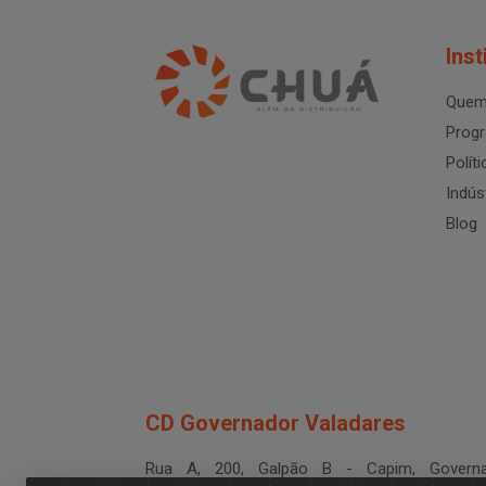
Inst
Quem
Progr
Polít
Indús
Blog
CD Governador Valadares
Rua A, 200, Galpão B - Capim, Governa