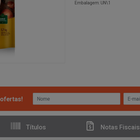
Embalagem: UN\1
ofertas!
Títulos
Notas Fiscais