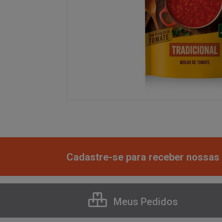
Cadastre-se para receber nossas 
Meus Pedidos