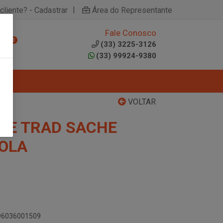
|
cliente? - Cadastrar
Área do Representante
Fale Conosco
0
(33) 3225-3126
(33) 99924-9380
VOLTAR
TE TRAD SACHE
OLA
896036001509