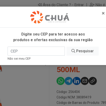
|
Área do Cliente ? - Entrar
Não é 
×
Digite seu CEP para ter acesso aos
produtos e ofertas exclusivas da sua região
AP 500ML
Pesquisar
MR MUS 5EM1
Não sei meu CEP
500ML
Código: 256404
Código NCM: 38089419
Código de Barras do Produto: 7