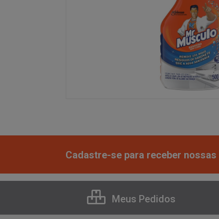
Cadastre-se para receber nossas 
Meus Pedidos