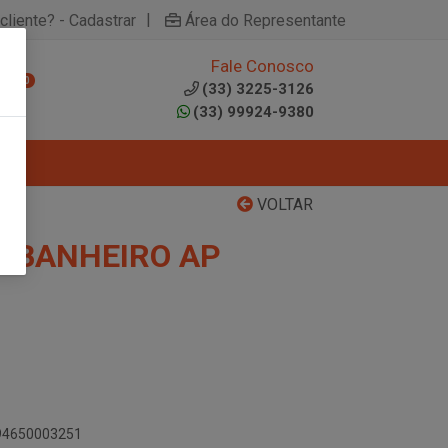
|
cliente? - Cadastrar
Área do Representante
Fale Conosco
0
(33) 3225-3126
(33) 99924-9380
VOLTAR
 BANHEIRO AP
894650003251