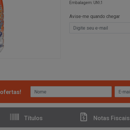
Embalagem: UN\1
Avise-me quando chegar
ofertas!
Títulos
Notas Fiscais