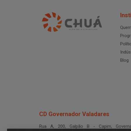
Inst
Quem
Progr
Polít
Indús
Blog
CD Governador Valadares
Rua A, 200, Galpão B - Capim, Governa