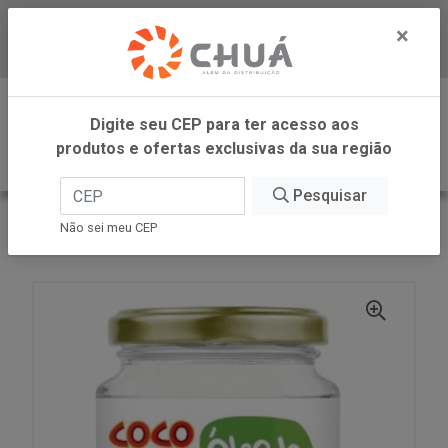
×
Baixe já nosso APP
0
Digite seu CEP para ter acesso aos
produtos e ofertas exclusivas da sua região
Pesquisar
VOLTAR
INÍCIO
COPRA ALIMENTOS
Não sei meu CEP
OLEO COCO EXT VIRG 200ML COCO SHOW