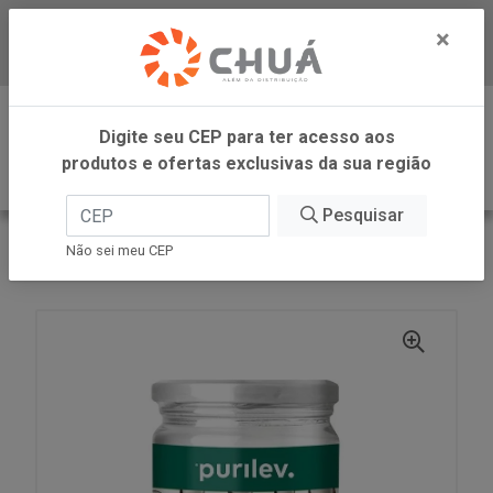
×
Baixe já nosso APP
0
Digite seu CEP para ter acesso aos
produtos e ofertas exclusivas da sua região
Pesquisar
VOLTAR
INÍCIO
CARGILL VAREJO
Não sei meu CEP
OLEO COCO SEM SABOR VIDRO 200ML PURILEV