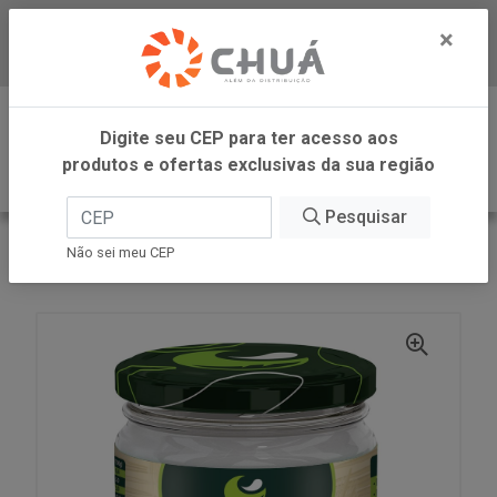
×
Baixe já nosso APP
0
Digite seu CEP para ter acesso aos
produtos e ofertas exclusivas da sua região
Pesquisar
VOLTAR
INÍCIO
COPRA ALIMENTOS
Não sei meu CEP
OLEO COCO VIRGEM POTE 500ML COPRA