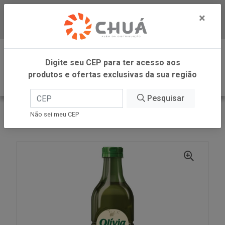
×
Baixe já nosso APP
0
Digite seu CEP para ter acesso aos
produtos e ofertas exclusivas da sua região
Pesquisar
VOLTAR
INÍCIO
CARGILL VAREJO
Não sei meu CEP
OLEO COMPOST CEBOL/ALHO PET 500ML OLIVIA