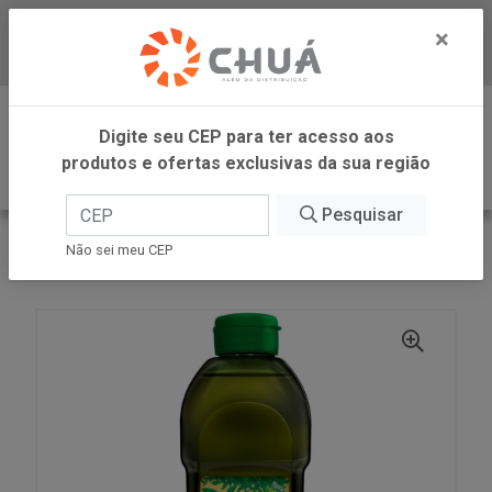
×
Baixe já nosso APP
0
Digite seu CEP para ter acesso aos
produtos e ofertas exclusivas da sua região
Pesquisar
VOLTAR
INÍCIO
CARGILL VAREJO
Não sei meu CEP
OLEO COMPOST OREGANO PET 500ML OLIVIA