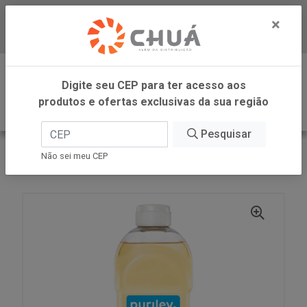
×
Baixe já nosso APP
0
Digite seu CEP para ter acesso aos
produtos e ofertas exclusivas da sua região
Pesquisar
VOLTAR
INÍCIO
CARGILL VAREJO
Não sei meu CEP
OLEO DE CANOLA PET 900ML PURILEV