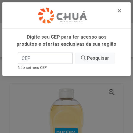
×
Baixe já nosso APP
0
Digite seu CEP para ter acesso aos
produtos e ofertas exclusivas da sua região
Pesquisar
VOLTAR
INÍCIO
CARGILL VAREJO
Não sei meu CEP
OLEO DE CANOLA PET 900ML PURILEV