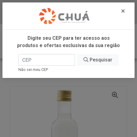
×
Baixe já nosso APP
0
Digite seu CEP para ter acesso aos
produtos e ofertas exclusivas da sua região
Pesquisar
VOLTAR
INÍCIO
COPRA ALIMENTOS
Não sei meu CEP
OLEO DE COCO EXTRAVIRG 250ML COPRA