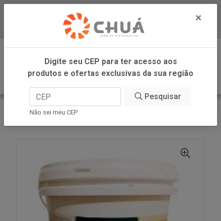
×
Baixe já nosso APP
0
Digite seu CEP para ter acesso aos
produtos e ofertas exclusivas da sua região
Pesquisar
VOLTAR
INÍCIO
COPRA ALIMENTOS
Não sei meu CEP
OLEO DE COCO VIRGEM 3,2L COPRA