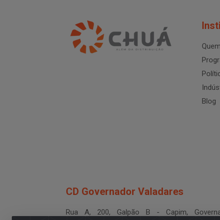
Inst
Quem
Progr
Polít
Indús
Blog
CD Governador Valadares
Rua A, 200, Galpão B - Capim, Governa