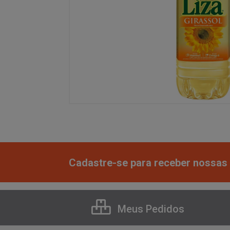
Cadastre-se para receber nossas 
Meus Pedidos