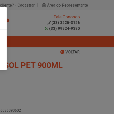
|
cliente? - Cadastrar
Área do Representante
Fale Conosco
0
(33) 3225-3126
(33) 99924-9380
VOLTAR
ASSOL PET 900ML
896036090602