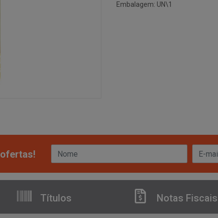
Embalagem: UN\1
ofertas!
Títulos
Notas Fiscais