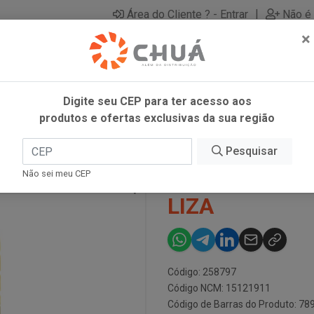
|
Área do Cliente ? - Entrar
Não é 
×
Digite seu CEP para ter acesso aos
produtos e ofertas exclusivas da sua região
 900ML LIZA
Pesquisar
OLEO DE GIR
Não sei meu CEP
LIZA
Código: 258797
Código NCM: 15121911
Código de Barras do Produto: 7