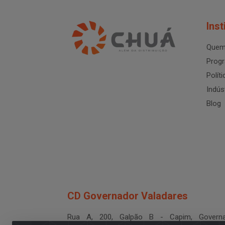
Inst
Quem
Progr
Polít
Indús
Blog
CD Governador Valadares
Rua A, 200, Galpão B - Capim, Governa