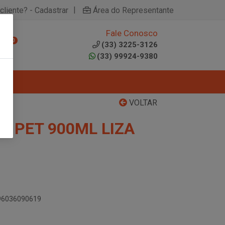
|
cliente? - Cadastrar
Área do Representante
Fale Conosco
0
(33) 3225-3126
(33) 99924-9380
VOLTAR
O PET 900ML LIZA
896036090619