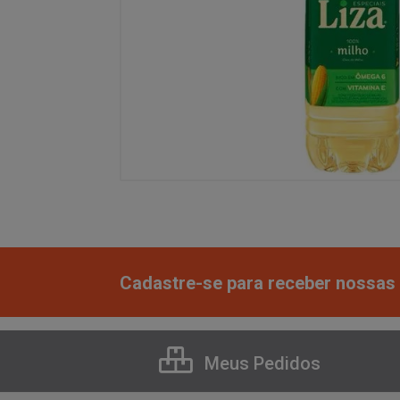
Cadastre-se para receber nossas 
Meus Pedidos