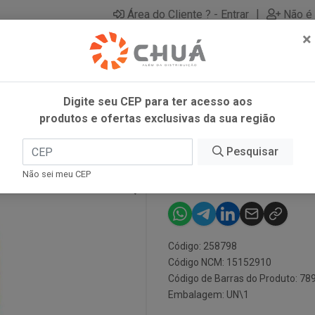
|
Área do Cliente ? - Entrar
Não é 
×
Digite seu CEP para ter acesso aos
produtos e ofertas exclusivas da sua região
0ML LIZA
Pesquisar
OLEO DE MILH
Não sei meu CEP
Código: 258798
Código NCM: 15152910
Código de Barras do Produto: 7
Embalagem: UN\1