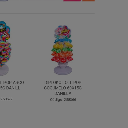
LOLLIPOP
DIPLOKO LOLLIPOP MONST
DIPLOKO 
O 60X15G
60X15G DANILLA
OCEANO 60X1
ILLA
Código: 258369
Código:
 258366