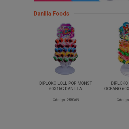
Danilla Foods
LLIPOP MONST
DIPLOKO LOLLIPOP
DIPLOKO LO
 DANILLA
OCEANO 60X15G DANILLA
POP 60X1
: 258369
Código: 258620
Código