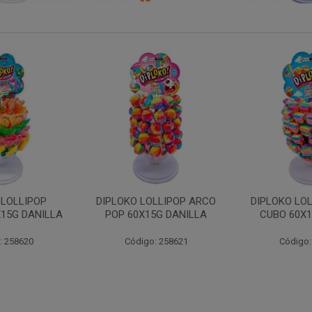
LLIPOP ARCO
DIPLOKO LOLLIPOP ARCO
DIPLOKO 
5G DANILLA
CUBO 60X15G DANILL
COGUMEL
DAN
: 258621
Código: 258622
Código: