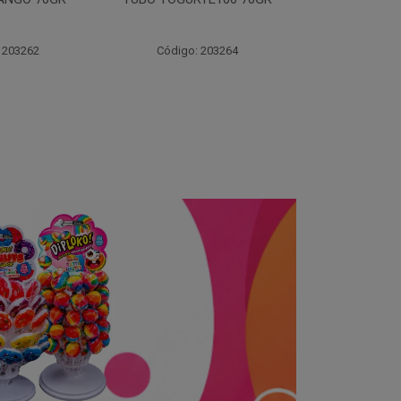
70GR
30X3
 203264
Código: 203261
Código: