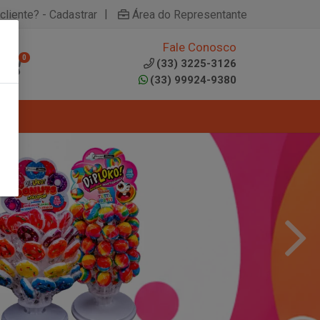
|
cliente? - Cadastrar
Área do Representante
Fale Conosco
0
(33) 3225-3126
(33) 99924-9380