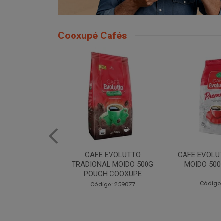
Cooxupé Cafés
EVOLUTTO
CAFE EVOLUTTO PREMIUM
FILTRO REU
 MOIDO 500G
MOIDO 500G COOXUPE
103 30U
 COOXUPE
Código: 259094
Código
: 259077