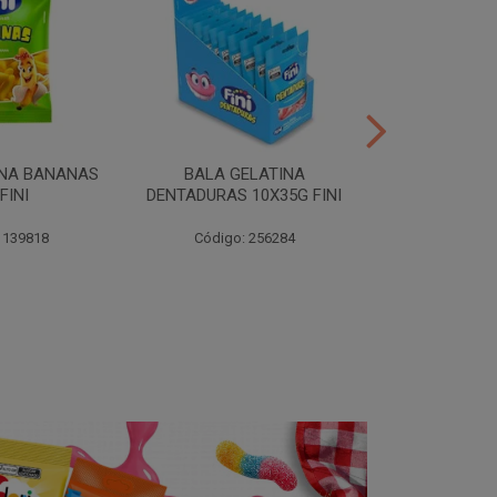
INA BANANAS
BALA GELATINA
TUBES MORA
FINI
DENTADURAS 10X35G FINI
10X35G
 139818
Código: 256284
Código: