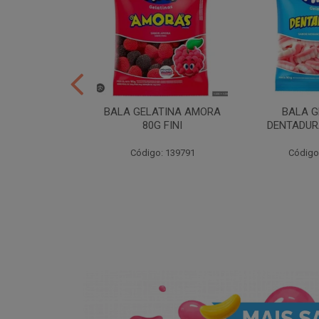
CAO 80G FINI
BALA GELATINA AMORA
BALA G
80G FINI
DENTADURA
: 204715
Código: 139791
Código