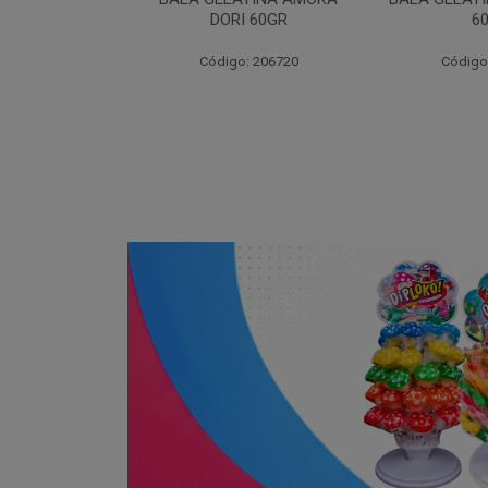
I 60GR
60GR
DOR
: 206720
Código: 206717
Código