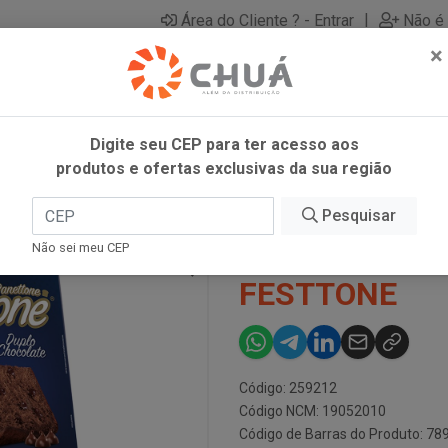
|
Área do Cliente ? - Entrar
Não é 
×
Digite seu CEP para ter acesso aos
produtos e ofertas exclusivas da sua região
Pesquisar
PANETTONE D
Não sei meu CEP
FESTTONE
Código: 259212
Código NCM: 19052010
Código de Barras do Produto: 7