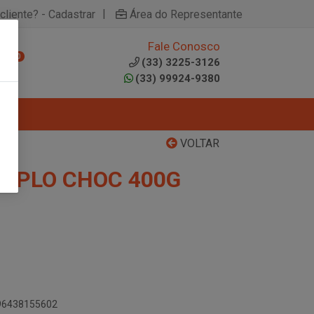
|
cliente? - Cadastrar
Área do Representante
Fale Conosco
0
(33) 3225-3126
(33) 99924-9380
VOLTAR
UPLO CHOC 400G
896438155602