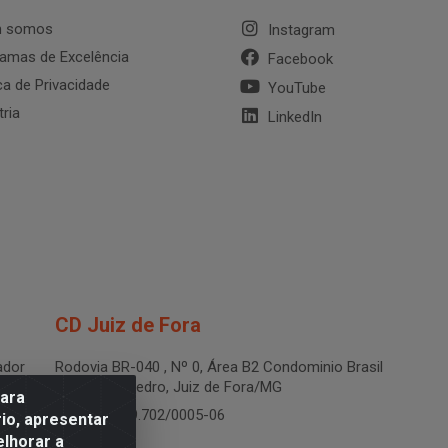
 somos
Instagram
amas de Excelência
Facebook
ica de Privacidade
YouTube
tria
LinkedIn
CD Juiz de Fora
dor
Rodovia BR-040 , Nº 0, Área B2 Condominio Brasil
LOG - São Pedro, Juiz de Fora/MG
para
CNPJ 19.199.702/0005-06
io, apresentar
elhorar a