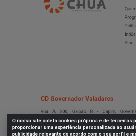
Quem
Progr
Polít
Indús
Blog
CD Governador Valadares
Rua A, 200, Galpão B - Capim, Governa
Valadares/MG - CEP 35.024-400
O nosso site coleta cookies próprios e de terceiros 
CNPJ 19.199.702/0003-36
proporcionar uma experiência personalizada ao usuár
publicidade relevante de acordo com o seu perfil e m