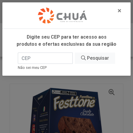
×
Baixe já nosso APP
0
Digite seu CEP para ter acesso aos
produtos e ofertas exclusivas da sua região
Pesquisar
VOLTAR
INÍCIO
Não sei meu CEP
PANETTONE DUPLO CHOC 400G FESTTONE