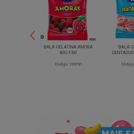
ER 10X35 FINI
BALA GELATINA AMORA
BALA G
80G FINI
DENTADURA
: 258539
Código: 139791
Código