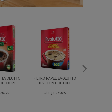
 PAPEL EVOLUTTO
FILTRO PAPEL EVOLUTTO
CA
 30UN COOXUPE
103 30UN COOXUPE
EXTRAFO
50
ódigo: 259097
Código: 259098
Có