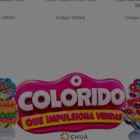
70GR
30X
: 203264
Código: 203261
Código: