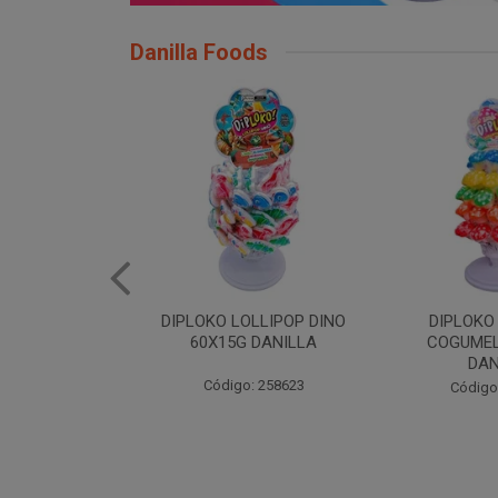
Danilla Foods
OLLIPOP DINO
DIPLOKO LOLLIPOP
DIPLOKO LO
 DANILLA
COGUMELO 60X15G
60X15G
DANILLA
: 258623
Código
Código: 258366