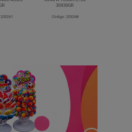
30GR
30X3
 203268
Código: 203270
Código: