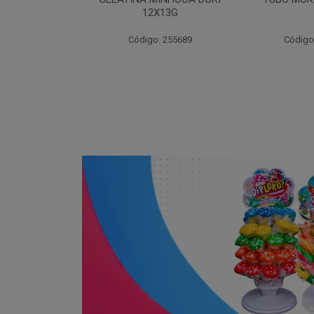
X13G
: 255689
Código: 203262
Código