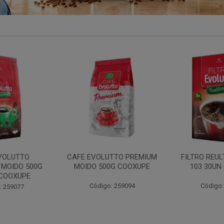
EVOLUTTO PREMIUM
FILTRO REULT EVOLUTTO
FILTRO
O 500G COOXUPE
103 30UN COOXUPE
102
ódigo: 259094
Código: 207791
C