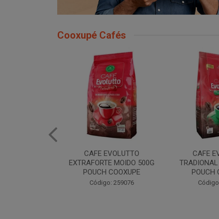
Cooxupé Cafés
AFE EVOLUTTO
CAFE EVOLUTTO
CAFE 
FORTE MOIDO 500G
TRADIONAL MOIDO 500G
MOID
OUCH COOXUPE
POUCH COOXUPE
C
Código: 259076
Código: 259077