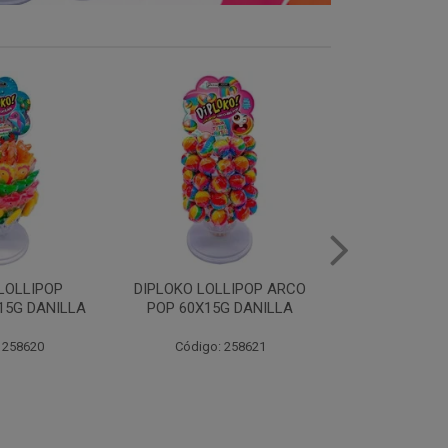
LLIPOP ARCO
DIPLOKO LOLLIPOP ARCO
DIPLOKO LOL
G DANILLA
CUBO 60X15G DANILL
60X15G 
 258621
Código: 258622
Código: