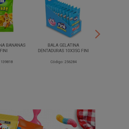
INA BANANAS
BALA GELATINA
TUBES MORA
FINI
DENTADURAS 10X35G FINI
10X35G
 139818
Código: 256284
Código: