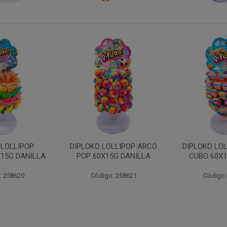
LLIPOP ARCO
DIPLOKO LOLLIPOP ARCO
DIPLOKO 
5G DANILLA
CUBO 60X15G DANILL
COGUMEL
DAN
: 258621
Código: 258622
Código: