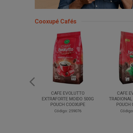
Cooxupé Cafés
EVOLUTTO
CAFE EVOLUTTO
CAFE EVOLU
E MOIDO 500G
TRADIONAL MOIDO 500G
MOIDO 50
 COOXUPE
POUCH COOXUPE
Código
: 259076
Código: 259077