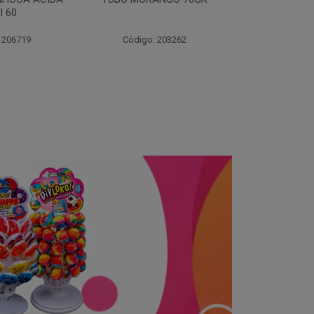
70
 203262
Código: 203264
Código: