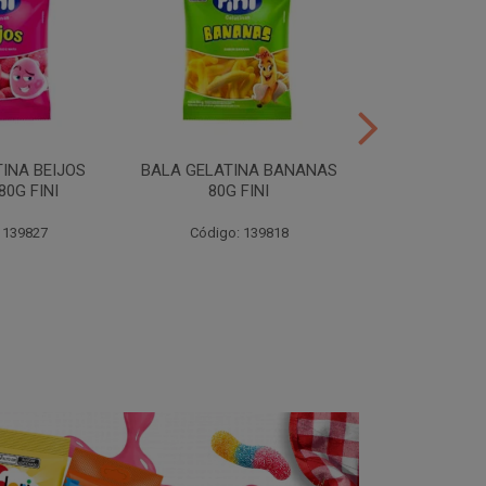
INA BEIJOS
BALA GELATINA BANANAS
BALA GE
0G FINI
80G FINI
DENTADURAS 
 139827
Código: 139818
Código: