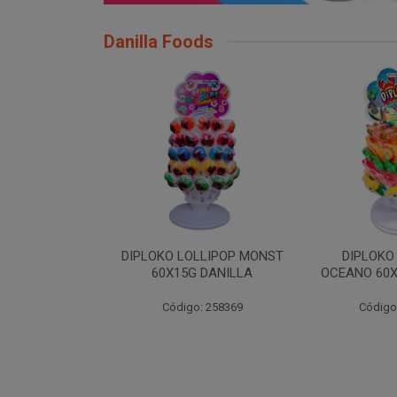
Danilla Foods
LLIPOP MONST
DIPLOKO LOLLIPOP
DIPLOKO LO
 DANILLA
OCEANO 60X15G DANILLA
POP 60X1
: 258369
Código: 258620
Código