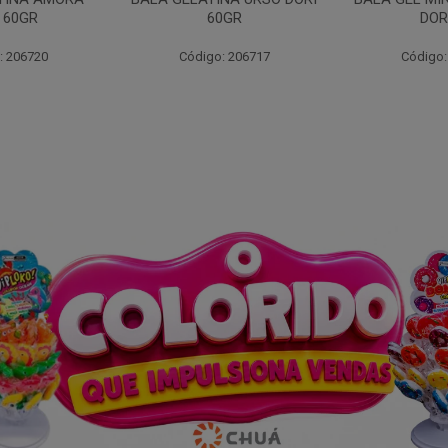
0GR
DORI 60
: 206717
Código: 206719
Código: