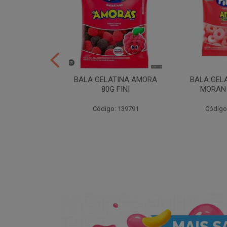
ER 10X35 FINI
BALA GELATINA AMORA
BALA GEL
80G FINI
MORAN 
: 258539
Código: 139791
Código