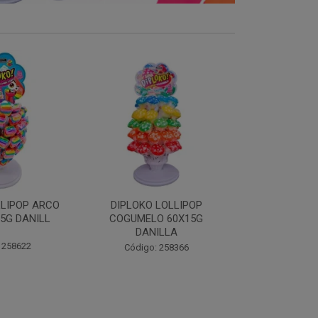
LOLLIPOP
DIPLOKO LOLLIPOP MONST
DIPLOKO 
O 60X15G
60X15G DANILLA
OCEANO 60X1
ILLA
Código: 258369
Código:
 258366