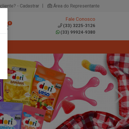
|
cliente? - Cadastrar
Área do Representante
Fale Conosco
0
(33) 3225-3126
(33) 99924-9380