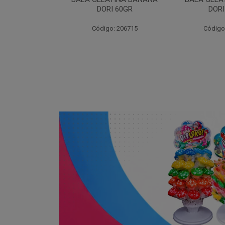
I 60GR
DORI 60GR
6
: 206715
Código: 206720
Código