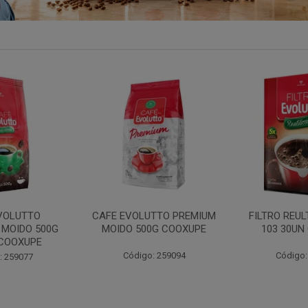
TTO PREMIUM
FILTRO REULT EVOLUTTO
FILTRO PAP
0G COOXUPE
103 30UN COOXUPE
102 30UN
: 259094
Código: 207791
Código: