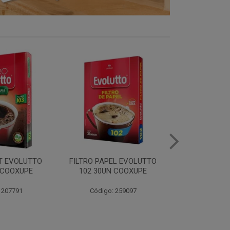
EL EVOLUTTO
FILTRO PAPEL EVOLUTTO
CAFE E
 COOXUPE
103 30UN COOXUPE
EXTRAFORTE 
500G C
 259097
Código: 259098
Código: