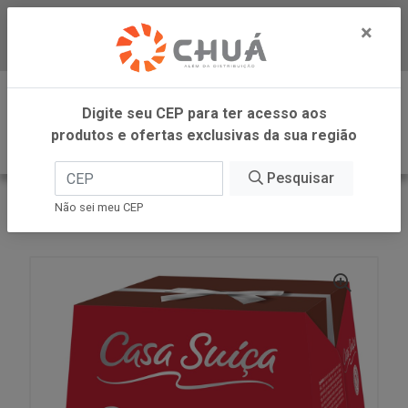
×
Baixe já nosso APP
0
Digite seu CEP para ter acesso aos
produtos e ofertas exclusivas da sua região
Pesquisar
VOLTAR
INÍCIO
Não sei meu CEP
PANETTONE ZERO GOTAS CHOC 400G CS