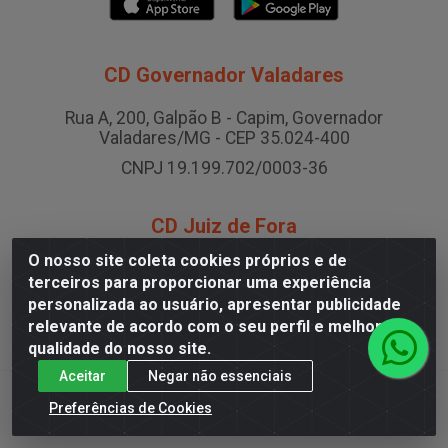
CD Governador Valadares
Rua A, 200, Galpão B - Capim, Governador
Valadares/MG - CEP 35.024-400
CNPJ 19.199.702/0003-36
CD Juiz de Fora
O nosso site coleta cookies próprios e de
Rodovia BR-040 , Nº 0, Área B2 Condominio Brasil
terceiros para proporcionar uma experiência
LOG - São Pedro, Juiz de Fora/MG
personalizada ao usuário, apresentar publicidade
CNPJ 19.199.702/0005-06
relevante de acordo com o seu perfil e melhorar a
qualidade do nosso site.
Aceitar
Negar não essenciais
Preferências de Cookies