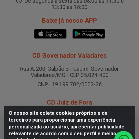
De segunda a sexta das 08:00 às 11:30 e
13:30 às 18:00
Baixe já nosso APP
CD Governador Valadares
Rua A, 200, Galpão B - Capim, Governador
Valadares/MG - CEP 35.024-400
CNPJ 19.199.702/0003-36
CD Juiz de Fora
O nosso site coleta cookies próprios e de
Rodovia BR-040 , Nº 0, Área B2 Condominio Brasil
terceiros para proporcionar uma experiência
LOG - São Pedro, Juiz de Fora/MG
personalizada ao usuário, apresentar publicidade
CNPJ 19.199.702/0005-06
relevante de acordo com o seu perfil e melhorar a