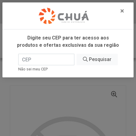
×
Baixe já nosso APP
0
Digite seu CEP para ter acesso aos
produtos e ofertas exclusivas da sua região
Pesquisar
VOLTAR
INÍCIO
Não sei meu CEP
PAO DO FORNO CAST, GIR E QUINOA 450G WB