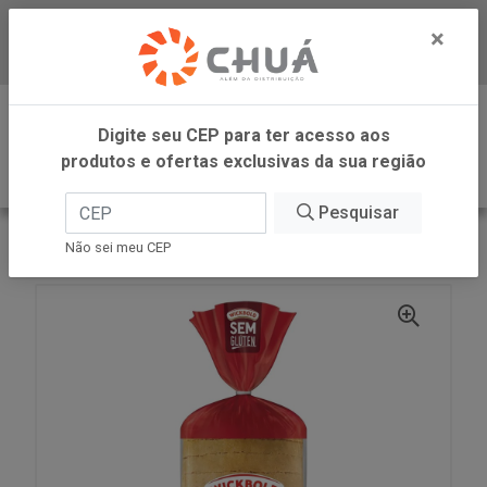
×
Baixe já nosso APP
0
Digite seu CEP para ter acesso aos
produtos e ofertas exclusivas da sua região
Pesquisar
VOLTAR
INÍCIO
PAO SEM GLUT/LACT TRAD 300G WB
Não sei meu CEP