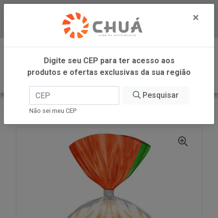
×
Baixe já nosso APP
0
Digite seu CEP para ter acesso aos
produtos e ofertas exclusivas da sua região
Pesquisar
VOLTAR
INÍCIO
PAO SIRIO MINI 300G PB
Não sei meu CEP