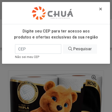
×
Baixe já nosso APP
0
Digite seu CEP para ter acesso aos
produtos e ofertas exclusivas da sua região
Pesquisar
VOLTAR
INÍCIO
SUZANO PAPEL E CELULOSE
Não sei meu CEP
PAPEL HIGIE FT PRETO COM 16X4UN MIMMO